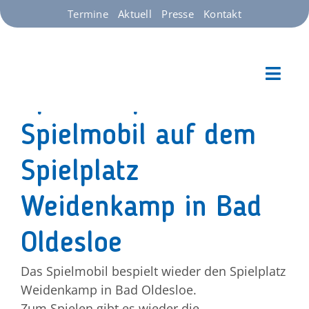
Zum
Termine
Aktuell
Presse
Kontakt
Inhalt
springen
Toggl
Spiel & Spaß mit dem
Navig
Starts
Spielmobil auf dem
Spielplatz
Unser
Weidenkamp in Bad
Über 
Oldesloe
Spend
Das Spielmobil bespielt wieder den Spielplatz
Weidenkamp in Bad Oldesloe.
Jobs
Zum Spielen gibt es wieder die