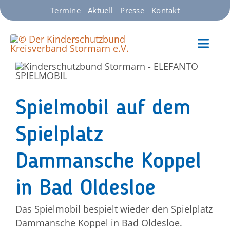
Zum
Termine
Aktuell
Presse
Kontakt
Inhalt
springen
Toggl
Navig
Startseite
Spielmobil auf dem
Unsere Angebote
Spielplatz
Über uns
Dammansche Koppel
Spenden & Unterstützen
in Bad Oldesloe
Das Spielmobil bespielt wieder den Spielplatz
Jobs
Dammansche Koppel in Bad Oldesloe.