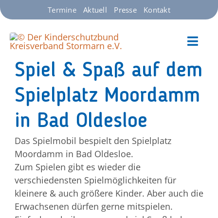
Zum
Termine
Aktuell
Presse
Kontakt
Inhalt
springen
Toggl
Navig
Spiel & Spaß auf dem
Starts
Spielplatz Moordamm
Unser
in Bad Oldesloe
Das Spielmobil bespielt den Spielplatz
Über 
Moordamm in Bad Oldesloe.
Zum Spielen gibt es wieder die
Spend
verschiedensten Spielmöglichkeiten für
kleinere & auch größere Kinder. Aber auch die
Erwachsenen dürfen gerne mitspielen.
Jobs