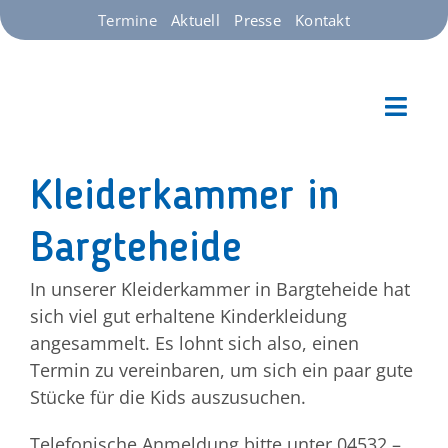
Zum
Termine
Aktuell
Presse
Kontakt
Inhalt
springen
Toggl
Kinder-
Navig
Starts
Kleiderkammer in
Bargteheide
Unser
In unserer Kleiderkammer in Bargteheide hat
Über 
sich viel gut erhaltene Kinderkleidung
angesammelt. Es lohnt sich also, einen
Termin zu vereinbaren, um sich ein paar gute
Spend
Stücke für die Kids auszusuchen.
Telefonische Anmeldung bitte unter 04532 –
Jobs