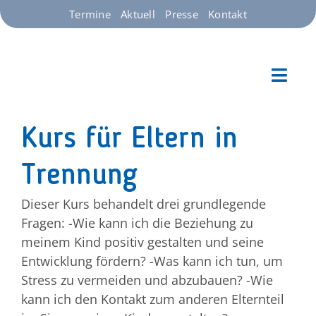
Zum
Termine
Aktuell
Presse
Kontakt
Inhalt
springen
Toggl
Kinder im Blick – Ein
Navig
Starts
Kurs für Eltern in
Trennung
Unser
Dieser Kurs behandelt drei grundlegende
Über 
Fragen: -Wie kann ich die Beziehung zu
meinem Kind positiv gestalten und seine
Entwicklung fördern? -Was kann ich tun, um
Spend
Stress zu vermeiden und abzubauen? -Wie
kann ich den Kontakt zum anderen Elternteil
Jobs