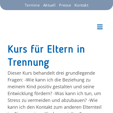
Zum
Termine
Aktuell
Presse
Kontakt
Inhalt
springen
Toggl
Kinder im Blick – Ein
Navig
Starts
Kurs für Eltern in
Trennung
Unser
Dieser Kurs behandelt drei grundlegende
Über 
Fragen: -Wie kann ich die Beziehung zu
meinem Kind positiv gestalten und seine
Entwicklung fördern? -Was kann ich tun, um
Spend
Stress zu vermeiden und abzubauen? -Wie
kann ich den Kontakt zum anderen Elternteil
Jobs