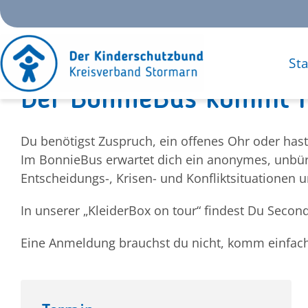
Zum
Inhalt
springen
Sta
Der BonnieBus kommt m
Du benötigst Zuspruch, ein offenes Ohr oder has
Im BonnieBus erwartet dich ein anonymes, unbür
Entscheidungs-, Krisen- und Konfliktsituationen 
In unserer „KleiderBox on tour“ findest Du Secon
Eine Anmeldung brauchst du nicht, komm einfach